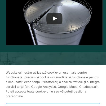
Website-ul nostru utilizează cookie-uri esențiale pentru
Serviciile Highberg Solution
funcționare, precum și cookie-uri analitice și funcționale pentru
a îmbunătăți experiența utilizatorilor, a analiza traficul și a integra
servicii terțe (ex. Google Analytics, Google Maps, Chatbase.ai).
Puteți accepta toate cookie-urile sau vă puteți gestiona
preferințele.
Consultanță & Proiectare